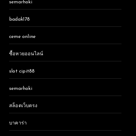
semarhoki
badak178
ceme online
ซื้อหวยออนไลน์
slot cipit88
semarhoki
สล็อตเว็บตรง
บาคาร่า