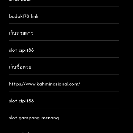
badak178 link
เว็บหวยลาว
slot cipit88
เว็บซื้อหวย
https://www.kahminasional.com/
slot cipit88
slot gampang menang